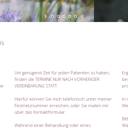
is
Um genügend Zeit für jeden Patienten zu haben,
Er
finden die TERMINE NUR NACH VORHERIGER
be
ie
VEREINBARUNG STATT.
pr
Hierfür können Sie mich telefonisch unter meiner
In 
Festnetznummer erreichen, oder Sie mailen mir
We
über das Kontaktformular.
Bit
Während einer Behandlung oder eines
Wa